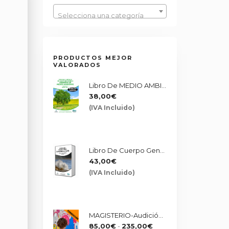
Selecciona una categoría
PRODUCTOS MEJOR
VALORADOS
Libro De MEDIO AMBIENTE - JURÍDICO II
38,00
€
(IVA Incluido)
Libro De Cuerpo General De Administrativos Junta De Andalucía. Bloque Temario Específico
43,00
€
(IVA Incluido)
MAGISTERIO-Audición Y Lenguaje: Corrección De La Programación UD-SA
Rango
85,00
€
-
235,00
€