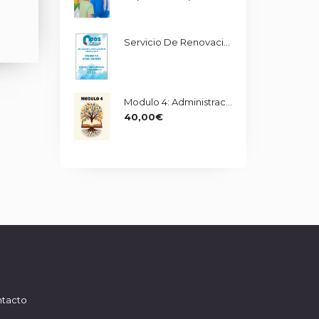
De
Precios:
Servicio De Renovación De Actualizaciones Administrativo UMA
Desde
85,00€
Hasta
235,00€
Modulo 4: Administración Y Fuentes Del Derecho
40,00
€
tacto