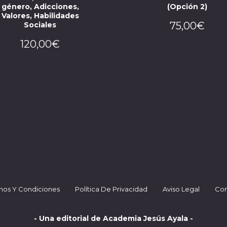
género, Adicciones,
(Opción 2)
Valores, Habilidades
75,00
€
Sociales
120,00
€
nos Y Condiciones
Política De Privacidad
Aviso Legal
Con
- Una editorial de Academia Jesús Ayala -