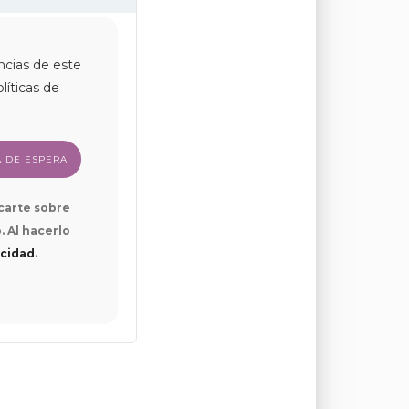
ncias de este
líticas de
icarte sobre
. Al hacerlo
acidad
.