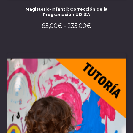
Magisterio-Infantil: Corrección de la
Programación UD-SA
Rango
85,00
€
-
235,00
€
de
precios:
desde
85,00€
hasta
235,00€