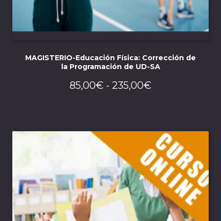
MAGISTERIO-Educación Física: Corrección de
la Programación de UD-SA
Rango
85,00
€
-
235,00
€
de
precios:
desde
85,00€
hasta
235,00€