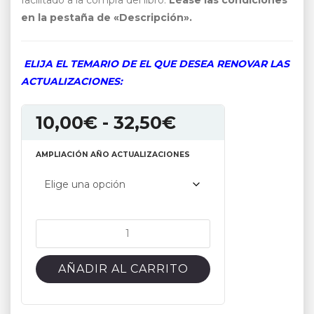
facilitado a la compra del libro.
Léase las condiciones
en la pestaña de «Descripción».
ELIJA EL TEMARIO DE EL QUE DESEA RENOVAR LAS
ACTUALIZACIONES:
Rango
10,00
€
-
32,50
€
de
AMPLIACIÓN AÑO ACTUALIZACIONES
precios:
desde
10,00€
hasta
Servicio
32,50€
de
renovación
AÑADIR AL CARRITO
de
actualizaciones