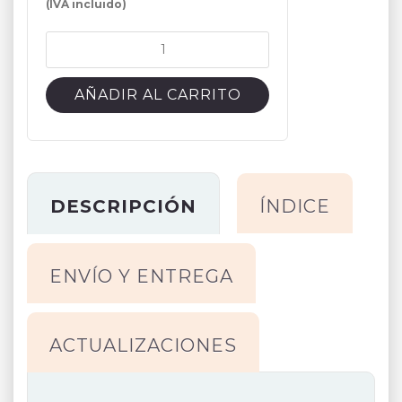
(IVA incluido)
TÉCNICO
AUX
BIBLIOTECA
AÑADIR AL CARRITO
CCLL
(TEMARIO
FÍSICO
+
DIGITAL)
DESCRIPCIÓN
ÍNDICE
cantidad
ENVÍO Y ENTREGA
ACTUALIZACIONES