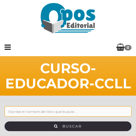
0
CURSO-
EDUCADOR-CCLL
BUSCAR