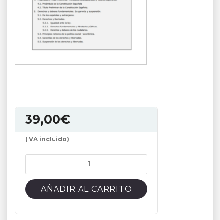
39,00
€
(IVA incluido)
Técnico
Auxiliar
de
AÑADIR AL CARRITO
Informática
del