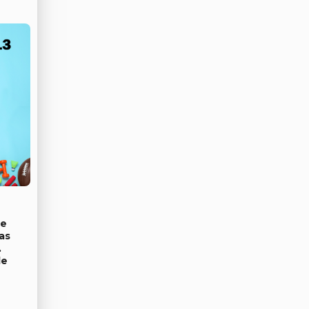
de
as
.
de