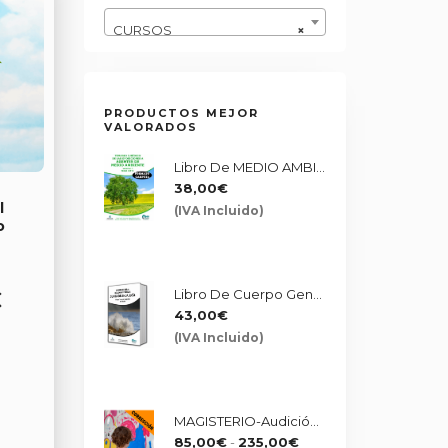
CURSOS
×
PRODUCTOS MEJOR
VALORADOS
Libro De MEDIO AMBIENTE - JURÍDICO II
38,00
€
l
(IVA Incluido)
o
€
Libro De Cuerpo General De Administrativos Junta De Andalucía. Bloque Temario Específico
43,00
€
(IVA Incluido)
MAGISTERIO-Audición Y Lenguaje: Corrección De La Programación UD-SA
Rango
85,00
€
-
235,00
€