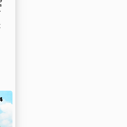
s
.
€