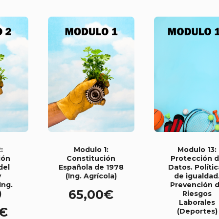
:
Modulo 1:
Modulo 13:
ión
Constitución
Protección 
del
Española de 1978
Datos. Polític
y
(Ing. Agrícola)
de igualdad
Ing.
Prevención 
65,00
€
)
Riesgos
Laborales
€
(Deportes)