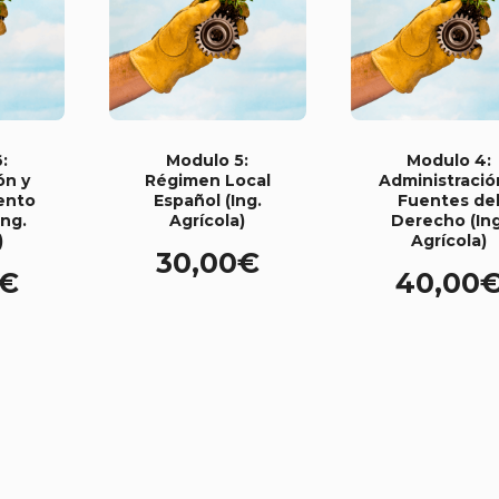
:
Modulo 5:
Modulo 4:
ón y
Régimen Local
Administració
ento
Español (Ing.
Fuentes de
Ing.
Agrícola)
Derecho (Ing
)
Agrícola)
30,00
€
€
40,00