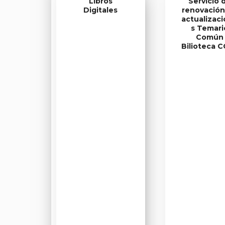
Libros
Servicio 
Digitales
renovación
actualizac
s Temari
Común
Bilioteca 