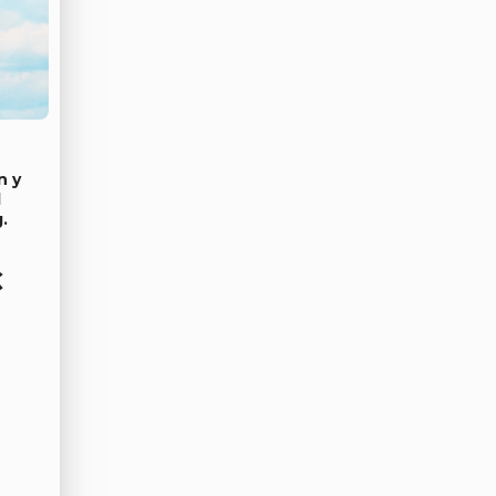
n y
l
.
€