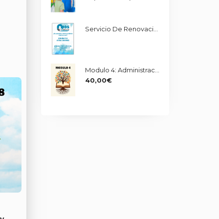
De
Precios:
Servicio De Renovación De Actualizaciones Administrativo UMA
Desde
85,00€
Hasta
235,00€
Modulo 4: Administración Y Fuentes Del Derecho
40,00
€
y